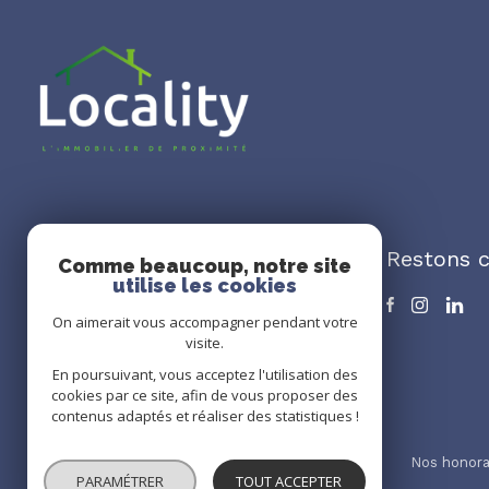
Restons 
Agence Locality
Comme beaucoup, notre site
utilise les cookies
06 33 69 55 81
On aimerait vous accompagner pendant votre
remi.langlois@agencelocality.fr
visite.
21 Rue des Ormeaux
En poursuivant, vous acceptez l'utilisation des
92260 Fontenay-aux-Roses
cookies par ce site, afin de vous proposer des
contenus adaptés et réaliser des statistiques !
Nos partenaires
Mentions légales
Admin
Nos honora
PARAMÉTRER
TOUT ACCEPTER