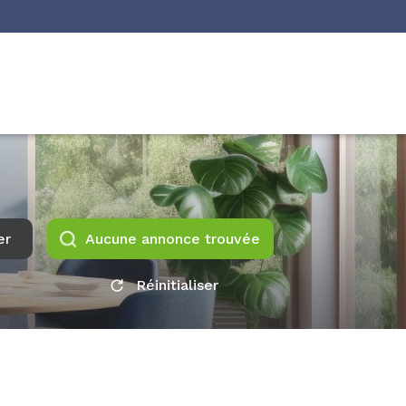
er
Aucune annonce trouvée
Réinitialiser