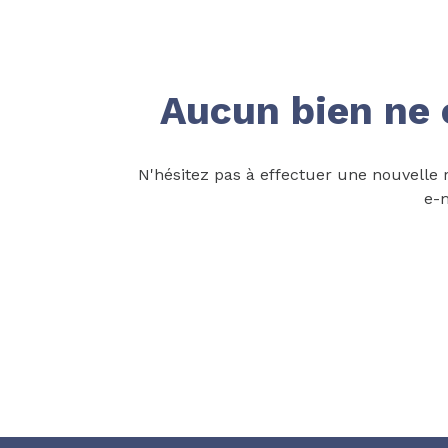
clients
biens
vendus
Aucun bien ne 
contact
N'hésitez pas à effectuer une nouvelle r
e-m