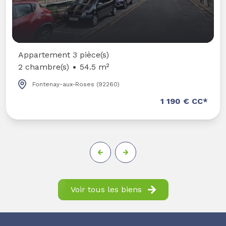
ppartement 3 pièce(s)
 chambre(s)
54.5 m²
Fontenay-aux-Roses (92260)
1 190 € CC*
Voir tous les biens