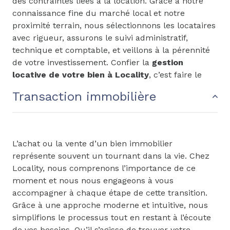
des contraintes liées à la location. Grâce à notre
connaissance fine du marché local et notre
proximité terrain, nous sélectionnons les locataires
avec rigueur, assurons le suivi administratif,
technique et comptable, et veillons à la pérennité
de votre investissement. Confier la
gestion
locative de votre bien à Locality
, c’est faire le
choix de la tranquillité, de la réactivité et de la
Transaction immobilière
performance locative.
L’achat ou la vente d’un bien immobilier
représente souvent un tournant dans la vie. Chez
Locality, nous comprenons l’importance de ce
moment et nous nous engageons à vous
accompagner à chaque étape de cette transition.
Grâce à une approche moderne et intuitive, nous
simplifions le processus tout en restant à l’écoute
de vos besoins. Qu’il s’agisse de trouver votre