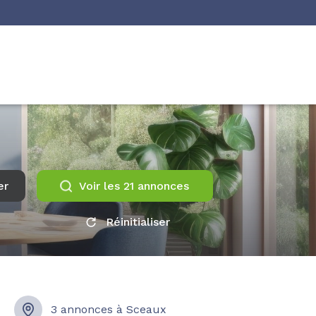
er
Voir les
21
annonces
Réinitialiser
3 annonces à Sceaux