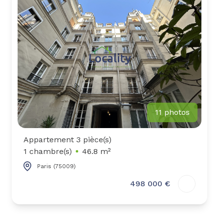
biens
vendus
contact
11 photos
Appartement 3 pièce(s)
1 chambre(s)
46.8 m²
Paris (75009)
498 000 €