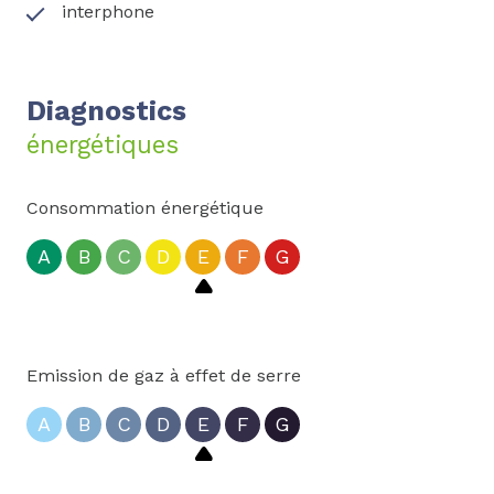
interphone
Diagnostics
énergétiques
Consommation énergétique
A
B
C
D
E
F
G
Emission de gaz à effet de serre
A
B
C
D
E
F
G