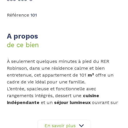
Référence
101
A propos
de ce bien
À seulement quelques minutes à pied du RER
Robinson, dans une résidence calme et bien
entretenue, cet appartement de 101
m²
offre un
cadre de vie idéal pour une famille.
L’entrée, spacieuse et fonctionnelle avec
rangements intégrés, dessert une
cuisine
indépendante
et un
séjour lumineux
ouvrant sur
un
balcon de 18 m²
, parfait pour vos moments de
détente.
La partie nuit se compose de
trois chambres
En savoir plus