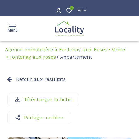
0
Fr
Menu
Agence immobilière à Fontenay-aux-Roses
Vente
accueil
Fontenay aux roses
Appartement
acheter
Location
Retour aux résultats
louer
Location
courte
gestion
Télécharger la fiche
durée
estimation
Partager ce bien
avis
clients