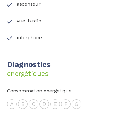
ascenseur
vue Jardin
interphone
Diagnostics
énergétiques
Consommation énergétique
A
B
C
D
E
F
G