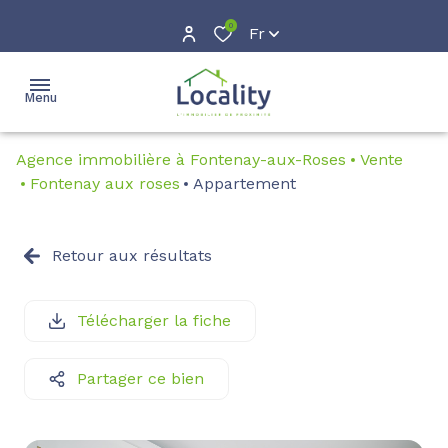
0
Fr
Menu
Agence immobilière à Fontenay-aux-Roses
Vente
accueil
Fontenay aux roses
Appartement
acheter
Location
Retour aux résultats
louer
Location
courte
gestion
Télécharger la fiche
durée
estimation
Partager ce bien
avis
clients