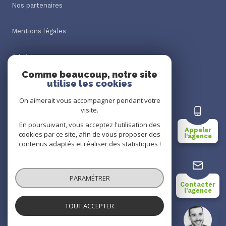
Nos partenaires
Mentions légales
Admin
Comme beaucoup, notre site
utilise les cookies
Nos honoraires
On aimerait vous accompagner pendant votre
Politique RGPD
visite.
En poursuivant, vous acceptez l'utilisation des
Appeler
cookies par ce site, afin de vous proposer des
Cookies
l'agence
contenus adaptés et réaliser des statistiques !
© 2026 | Tous droits réservés
PARAMÉTRER
Contacter
l'agence
Réalisé par
TOUT ACCEPTER
Agence Locality
Agence