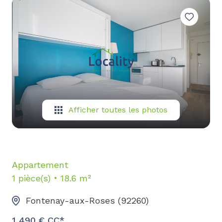
biens
vendus
contact
Afficher toutes les photos
Appartement
1 pièce(s)
18.6 m²
Fontenay-aux-Roses (92260)
1 490 € CC*