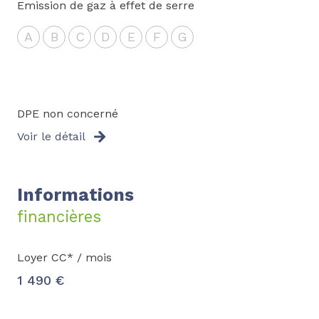
Emission de gaz à effet de serre
A
B
C
D
E
F
G
DPE non concerné
Voir le détail
Informations
financières
Loyer CC* / mois
1 490 €