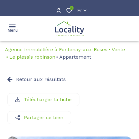
0
Fr
Menu
Agence immobilière à Fontenay-aux-Roses
Vente
accueil
Le plessis robinson
Appartement
acheter
Location
Retour aux résultats
louer
Location
courte
gestion
Télécharger la fiche
durée
estimation
Partager ce bien
avis
clients