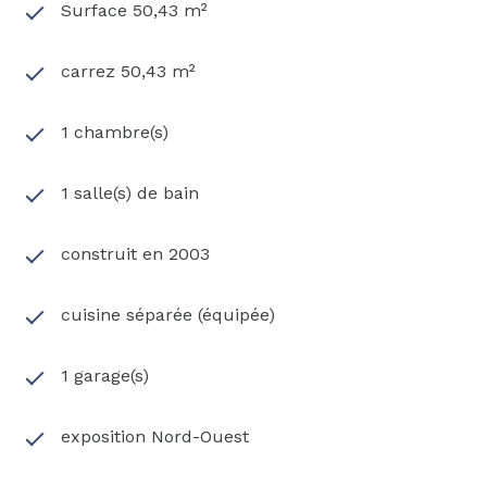
pour organiser une visite et découvrez par vous-
Surface 50,43 m²
même tout le charme de cet appartement au
Plessis-Robinson.
carrez 50,43 m²
Déposez votre dossier en ligne:
https://app.zelok.fr/preinscription?code-
1 chambre(s)
agence=LSGC-258
1 salle(s) de bain
construit en 2003
cuisine séparée (équipée)
1 garage(s)
exposition Nord-Ouest