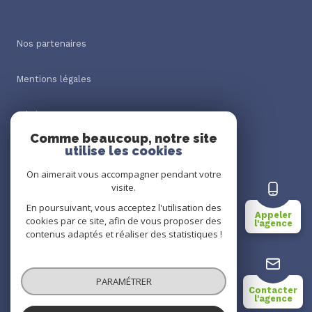
Nos partenaires
Mentions légales
Admin
Comme beaucoup, notre site
utilise les cookies
Nos honoraires
On aimerait vous accompagner pendant votre
Politique RGPD
visite.
En poursuivant, vous acceptez l'utilisation des
Appeler
cookies par ce site, afin de vous proposer des
Cookies
l'agence
contenus adaptés et réaliser des statistiques !
© 2026 | Tous droits réservés
PARAMÉTRER
Contacter
l'agence