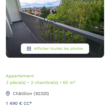
biens
vendus
contact
Afficher toutes les photos
Appartement
3 pièce(s)
2 chambre(s)
65 m²
Châtillon (92320)
1 490 € CC*