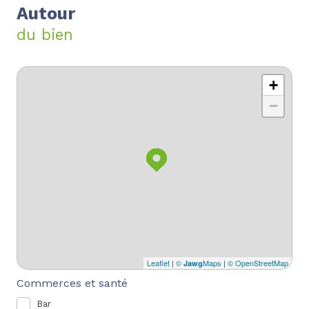
Autour
du bien
+
−
Leaflet
|
©
Maps
|
© OpenStreetMap
Jawg
Commerces et santé
Bar