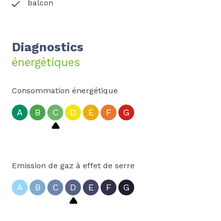
balcon
Diagnostics
énergétiques
Consommation énergétique
A
B
C
D
E
F
G
Emission de gaz à effet de serre
A
B
C
D
E
F
G