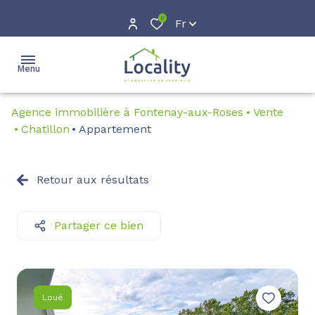
0
Fr
Menu
Agence immobilière à Fontenay-aux-Roses
Vente
accueil
Chatillon
Appartement
acheter
Location
Retour aux résultats
louer
Location
courte
gestion
Partager ce bien
durée
estimation
avis
Loué
clients