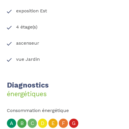
exposition Est
4 étage(s)
ascenseur
vue Jardin
Diagnostics
énergétiques
Consommation énergétique
A
B
C
D
E
F
G