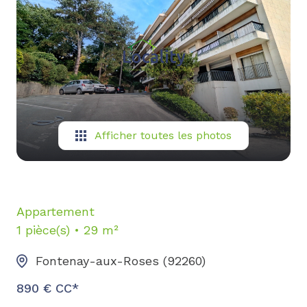
biens
vendus
contact
Afficher toutes les photos
Appartement
1 pièce(s)
29 m²
Fontenay-aux-Roses (92260)
890 € CC*