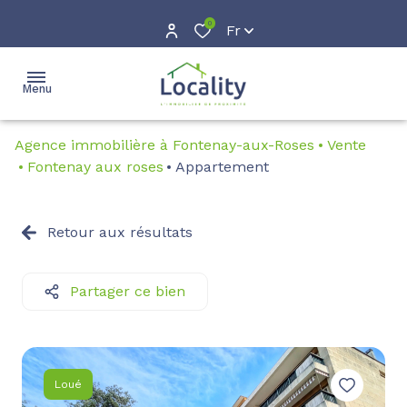
0
Fr
Menu
Agence immobilière à Fontenay-aux-Roses
Vente
accueil
Fontenay aux roses
Appartement
acheter
Location
Retour aux résultats
louer
Location
courte
gestion
Partager ce bien
durée
estimation
avis
Loué
clients